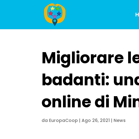
Migliorare 
badanti: un
online di Mi
da
EuropaCoop
|
Ago 26, 2021
|
News