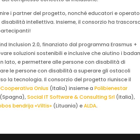
nire i partner del progetto, nonché educatori e operato
isabilità intellettiva. Insieme, il consorzio ha trascors
partecipanti!
Mind Inclusion 2.0, finanziato dal programma Erasmus +
re soluzioni sostenibili e inclusive che aiutino i badan
 lato, e permettere alle persone con disabilità di
utare le persone con disabilità a superare gli ostacoli
so la tecnologia. Il consorzio del progetto riunisce il
à Cooperativa Onlus
(Italia) insieme a
Polibienestar
(Spagna),
Social IT Software & Consulting Srl
(Italia),
obos bendrija «Viltis»
(Lituania) e
ALDA
.